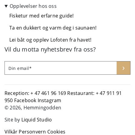
Opplevelser hos oss
Fisketur med erfarne guide!
Ta en dukkert og varm deg i saunaen!
Lei båt og opplev Lofoten fra havet!
Vil du motta nyhetsbrev fra oss?
Leave
Freeform
›
Din email*
this
Check
field
blank
Reception: + 47 461 96 169
Restaurant: + 47 911 91
950
Facebook
Instagram
© 2026, Hemmingodden
Site by
Liquid Studio
Vilkår
Personvern
Cookies